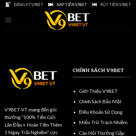
Skip
ĐĂNG KÝ V9BET
NẠP TIỀN V9BET
RÚT TIỀN V9BET
to
content
CHÍNH SÁCH V9BET
Giới Thiệu V9BET
Chính Sách Bảo Mật
V9BET VT mang đến gói
Điều Khoản Sử Dụng
thưởng “100% Tiền Gửi
Miễn Trừ Trách Nhiệm
Lần Đầu + Hoàn Tiền Thêm
5 Ngày Trải Nghiệm” cực
Câu Hỏi Thưởng Gặp