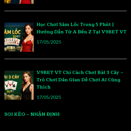
Học Chơi Sâm Lốc Trong 5 Phút |
Hướng Dẫn Từ A Đến Z Tại V9BET VT
17/05/2025
V9BET VT Chỉ Cách Chơi Bài 3 Cây –
Trò Chơi Dân Gian Dễ Chơi Ai Cũng
Thích
17/05/2025
SOI KÈO – NHẬN ĐỊNH