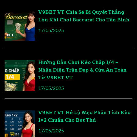
V9BET VT Chia Sẻ Bí Quyết Thắng
Lớn Khi Chơi Baccarat Cho Tân Binh
17/05/2025
Hướng Dẫn Chơi Kèo Chấp 1/4 –
Nhận Diện Trận Đẹp & Cửa An Toàn
Từ V9BET VT
17/05/2025
V9BET VT Hé Lộ Mẹo Phân Tích Kèo
1×2 Chuẩn Cho Bet Thủ
17/05/2025