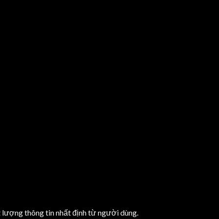
lượng thông tin nhất định từ người dùng.