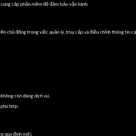
hà cung cấp phần mềm để đảm bảo vận hành.
chủ động trong việc quản lý, truy cập và điều chỉnh thông tin cá
 không còn dùng dịch vụ.
 phù hợp.
ợp quy định mới.