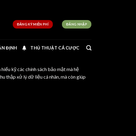
ĐĂNG KÝ MIỄN PHÍ
ĐĂNG NHẬP
ẬN ĐỊNH
THỦ THUẬT CÁ CƯỢC
m hiểu kỹ các chính sách bảo mật mà hệ
hu thập xử lý dữ liệu cá nhân, mà còn giúp