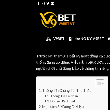
Skip
to
content
V9BET
ĐĂNG KÝ V9BET
Trước khi tham gia bất kỳ hoạt động cá cư
thống đang áp dụng. Việc nắm bắt được cá
người chơi chủ động bảo vệ thông tin riêng 
Table of Contents
Thông Tin Chúng Tôi Thu Thập
Thông Tin Cá Nhân
Dữ Liệu Kỹ Thuật
Mục Đích Sử Dụng Dữ Liệu