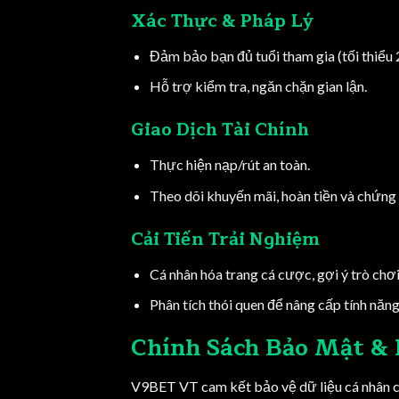
Xác Thực & Pháp Lý
Đảm bảo bạn đủ tuổi tham gia (tối thiểu 2
Hỗ trợ kiểm tra, ngăn chặn gian lận.
Giao Dịch Tài Chính
Thực hiện nạp/rút an toàn.
Theo dõi khuyến mãi, hoàn tiền và chứng 
Cải Tiến Trải Nghiệm
Cá nhân hóa trang cá cược, gợi ý trò chơ
Phân tích thói quen để nâng cấp tính năng
Chính Sách Bảo Mật & 
V9BET VT cam kết bảo vệ dữ liệu cá nhân củ