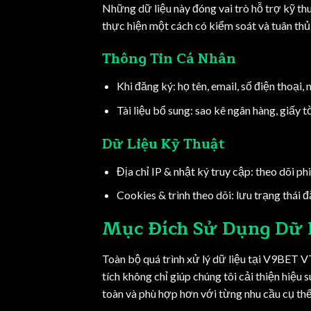
Những dữ liệu này đóng vai trò hỗ trợ kỹ th
thực hiện một cách có kiểm soát và tuân thủ
Thông Tin Cá Nhân
Khi đăng ký: họ tên, email, số điện thoại, 
Tài liệu bổ sung: sao kê ngân hàng, giấy t
Dữ Liệu Kỹ Thuật
Địa chỉ IP & nhật ký truy cập: theo dõi ph
Cookies & trình theo dõi: lưu trạng thái đ
Mục Đích Sử Dụng Dữ 
Toàn bộ quá trình xử lý dữ liệu tại V9BET 
tích không chỉ giúp chúng tôi cải thiện hiệu
toàn và phù hợp hơn với từng nhu cầu cụ th