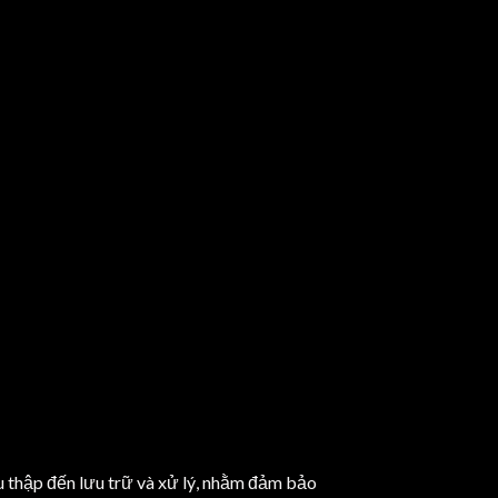
u thập đến lưu trữ và xử lý, nhằm đảm bảo