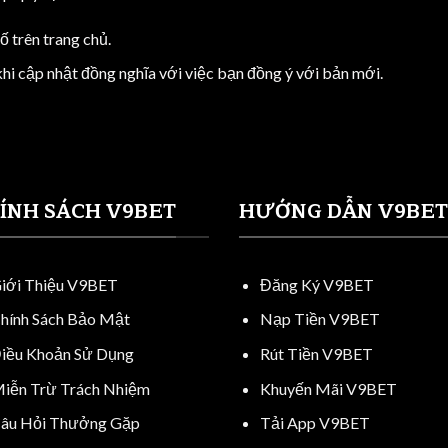
 trên trang chủ.
khi cập nhật đồng nghĩa với việc bạn đồng ý với bản mới.
ÍNH SÁCH V9BET
HƯỚNG DẪN V9BET
iới Thiệu V9BET
Đăng Ký V9BET
hính Sách Bảo Mật
Nạp Tiền V9BET
iều Khoản Sử Dụng
Rút Tiền V9BET
iễn Trừ Trách Nhiệm
Khuyến Mãi V9BET
âu Hỏi Thưởng Gặp
Tải App V9BET