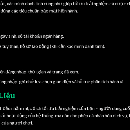
uật, xác minh danh tính cũng như giúp tối ưu trải nghiệm cá cược 
 đúng các tiêu chuẩn bảo mật hiện hành.
ngày sinh, số tài khoản ngân hàng.
ờ tùy thân, hồ sơ lao động (khi cần xác minh danh tính).
iên đăng nhập, thời gian và trang đã xem.
ăng nhập, ghi nhớ lựa chọn giao diện và hỗ trợ phân tích hành vi.
Liệu
VT đều nhằm mục đích tối ưu trải nghiệm của bạn – người dùng cuố
 suất hoạt động của hệ thống, mà còn cho phép cá nhân hóa dịch vụ,
ể của người chơi.