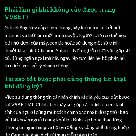
Phải làm gì khi không vào được trang
V9BET?
Nếu không truy cập được trang, hãy kiểm tra lại kết nối
Internet và thử làm mới trình duyệt. Người chơi có thể xóa
bộ nhớ đệm của máy, cookie hoặc sử dụng một số trình
duyệt khác như Chrome, Safari… Nếu người chơi vẫn gặp sự
cố, đừng ngần ngại mà hãy ngay lập tực liên hệ bộ phận hỗ
trợ để được xử lý nhanh chóng.
Tại sao bắt buộc phải dùng thông tin thật
khi đăng ký?
Việc sử dụng thông tin cá nhân chính xác là yêu cầu bắt buộc
tại V9BET VT. Chính điều này sẽ giúp xác minh được danh
tính của người dùng một cách chính xác nhất, đồng thời bảo
vệ tài khoản người dùng khỏi bị đánh cắp hoặc thao túng.
Thông tin ngân hàng và họ tên đăng ký cũng phải trùng khớp
để đảm bảo giao dịch rút/nạp diễn ra an toàn.