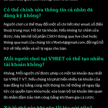
Có thể chỉnh sửa thông tin cá nhân đã
đăng ký không?
Người chơi có thể thay đổi một số chi tiết như email, số điện
thoại trong mục Hồ Sơ tài khoản. Nếu không tự chỉnh sửa
được, hãy liên hệ bộ phận CSKH thông qua live chat hoặc
thông qua mail của chúng tôi
v9betvt@gmail.com
, đội ngũ hỗ
trợ sẽ tiếp nhận và xử lý ngay cho bạn.
Mỗi người chơi tại V9BET có thể tạo nhiều
tài khoản không?
Không. Mỗi người chỉ được phép có một tài khoản duy nhất
tại V9BET VT. Nếu chúng tôi phát hiện nhiều tài khoản của
bạn đăng ký bằng cùng một thông tin, hệ thống sẽ ngay lập
tức có quyền tạm khóa hoặc xóa toàn bộ tài khoản liên quan
đó nhằm đảm bảo tính công bằng khi tham gia cá cược.
Xử lý thế nào khi gặp lỗi lúc gửi tiền?