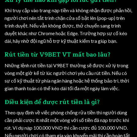
Khi truy cập vào trang nạp tiền và không nhận được phản hồi,
người chơi nên tắt trình chặn cửa sổ bật lên (pop-up) trên
trình duyệt. Nếu vẫn không được, thử chuyển sang trình
duyệt khác như Chrome hoặc Edge. Trường hợp sự cố kéo
dài, hãy nhờ đội ngũ hỗ trợ kỹ thuật kiểm tra giúp bạn.
Rút tiền từ V9BET VT mất bao lâu?
Những lệnh rút tiền tại V9BET thường sẽ được xử lý trong
vòng một giờ kể từ lúc người chơi yêu cầu rút tiền. Nếu có
sự cố kỹ thuật từ phía ngân hàng hoặc hệ thống bảo trì, thời
gian thanh toán có thể kéo dài tối đa một ngày làm việc.
Điều kiện để được rút tiền là gì?
Theo quy định về việc phòng chống rửa tiền thì người dùng
cần phải cược ít nhất một vòng với số tiền đã nạp trước khi
rút. Ví dụ nạp 100.000 VND thì cần cược đủ 100.000 VND.
Nếu người chơi có tham gia vào khuyến mãi thì cần hoàn tất